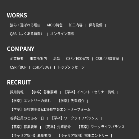
WORKS
強み・選ばれる理由
AIOの特色
加工内容
保有設備
Q&A（よくある質問）
オンライン商談
COMPANY
企業概要
事業所案内
沿革
CSR／ECO宣言
CSR／地域貢献
CSR／BCP
CSR／SDGs
トップメッセージ
RECRUIT
採用情報
【学卒】募集要項
【学卒】イベント・セミナー情報
【学卒】エントリーの流れ
【学卒】先輩紹介
【学卒】会社説明会&工場見学会エントリーフォーム
若手社員のとある一日
【学卒】ワークライフバランス
【高卒】募集要項
【高卒】先輩紹介
【高卒】ワークライフバランス
【キャリア採用】募集要項
【キャリア採用】採用エントリー