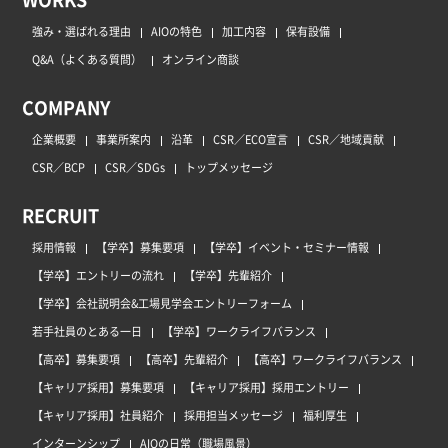
強み・選ばれる理由
AIOの特色
加工内容
保有設備
Q&A（よくある質問）
オンライン商談
COMPANY
企業概要
事業所案内
沿革
CSR／ECO宣言
CSR／地域貢献
CSR／BCP
CSR／SDGs
トップメッセージ
RECRUIT
採用情報
【学卒】募集要項
【学卒】イベント・セミナー情報
【学卒】エントリーの流れ
【学卒】先輩紹介
【学卒】会社説明会&工場見学会エントリーフォーム
若手社員のとある一日
【学卒】ワークライフバランス
【高卒】募集要項
【高卒】先輩紹介
【高卒】ワークライフバランス
【キャリア採用】募集要項
【キャリア採用】採用エントリー
【キャリア採用】社員紹介
採用担当メッセージ
福利厚生
インターンシップ
AIOの日常（職場風景）