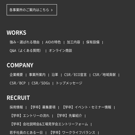
各事業所のご案内はこちら
WORKS
強み・選ばれる理由
AIOの特色
加工内容
保有設備
Q&A（よくある質問）
オンライン商談
COMPANY
企業概要
事業所案内
沿革
CSR／ECO宣言
CSR／地域貢献
CSR／BCP
CSR／SDGs
トップメッセージ
RECRUIT
採用情報
【学卒】募集要項
【学卒】イベント・セミナー情報
【学卒】エントリーの流れ
【学卒】先輩紹介
【学卒】会社説明会&工場見学会エントリーフォーム
若手社員のとある一日
【学卒】ワークライフバランス