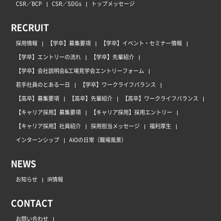
CSR／BCP
CSR／SDGs
トップメッセージ
RECRUIT
採用情報
【学卒】募集要項
【学卒】イベント・セミナー情報
【学卒】エントリーの流れ
【学卒】先輩紹介
【学卒】会社説明会&工場見学会エントリーフォーム
若手社員のとある一日
【学卒】ワークライフバランス
【高卒】募集要項
【高卒】先輩紹介
【高卒】ワークライフバランス
【キャリア採用】募集要項
【キャリア採用】採用エントリー
【キャリア採用】社員紹介
採用担当メッセージ
福利厚生
インターンシップ
AIOの日常（職場風景）
NEWS
お知らせ
IR情報
CONTACT
お問い合わせ