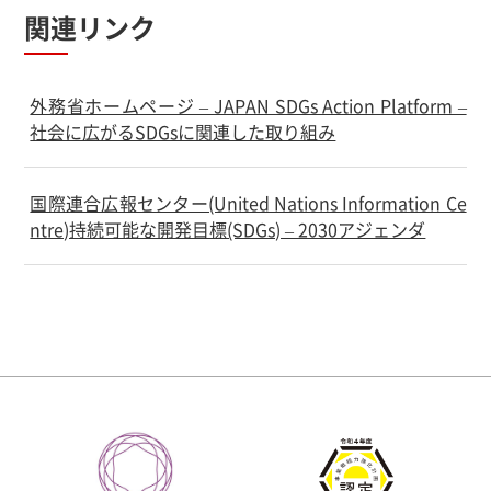
関連リンク
外務省ホームページ – JAPAN SDGs Action Platform –
社会に広がるSDGsに関連した取り組み
国際連合広報センター(United Nations Information Ce
ntre)持続可能な開発目標(SDGs) – 2030アジェンダ