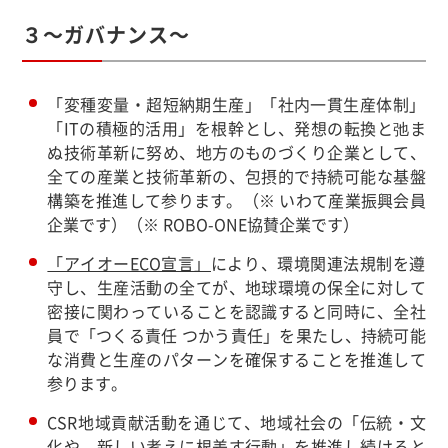
３～ガバナンス～
「変種変量・超短納期生産」「社内一貫生産体制」
「ITの積極的活用」を根幹とし、発想の転換と弛ま
ぬ技術革新に努め、地方のものづくり企業として、
全ての産業と技術革新の、包摂的で持続可能な基盤
構築を推進して参ります。（※ いわて産業振興会員
企業です）（※ ROBO-ONE協賛企業です）
「アイオーECO宣言」
により、環境関連法規制を遵
守し、生産活動の全てが、地球環境の保全に対して
密接に関わっていることを認識すると同時に、全社
員で「つくる責任 つかう責任」を果たし、持続可能
な消費と生産のパターンを確保することを推進して
参ります。
CSR地域貢献活動を通じて、地域社会の「伝統・文
化や、新しい考えに根差す行動」を推進し続けると