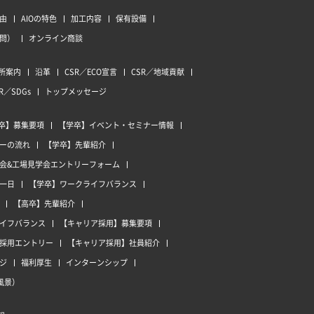
由
AIOの特色
加工内容
保有設備
質問）
オンライン商談
所案内
沿革
CSR／ECO宣言
CSR／地域貢献
R／SDGs
トップメッセージ
卒】募集要項
【学卒】イベント・セミナー情報
ーの流れ
【学卒】先輩紹介
会&工場見学会エントリーフォーム
一日
【学卒】ワークライフバランス
【高卒】先輩紹介
イフバランス
【キャリア採用】募集要項
採用エントリー
【キャリア採用】社員紹介
ジ
福利厚生
インターンシップ
風景）