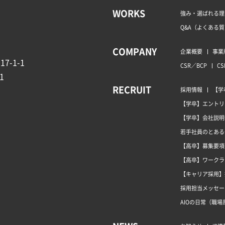
WORKS
強み・選ばれる理
Q&A（よくある
COMPANY
企業概要
事業
7-1-1
CSR／BCP
CS
1
RECRUIT
採用情報
【学
【学卒】エントリ
【学卒】会社説明
若手社員のとある
【高卒】募集要項
【高卒】ワークラ
【キャリア採用】
採用担当メッセー
AIOの日常（職場