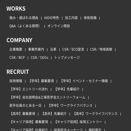
WORKS
強み・選ばれる理由
AIOの特色
加工内容
保有設備
Q&A（よくある質問）
オンライン商談
COMPANY
企業概要
事業所案内
沿革
CSR／ECO宣言
CSR／地域貢献
CSR／BCP
CSR／SDGs
トップメッセージ
RECRUIT
採用情報
【学卒】募集要項
【学卒】イベント・セミナー情報
【学卒】エントリーの流れ
【学卒】先輩紹介
【学卒】会社説明会&工場見学会エントリーフォーム
若手社員のとある一日
【学卒】ワークライフバランス
【高卒】募集要項
【高卒】先輩紹介
【高卒】ワークライフバランス
【キャリア採用】募集要項
【キャリア採用】採用エントリー
【キャリア採用】社員紹介
採用担当メッセージ
福利厚生