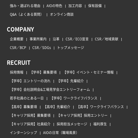
強み・選ばれる理由
AIOの特色
加工内容
保有設備
Q&A（よくある質問）
オンライン商談
COMPANY
企業概要
事業所案内
沿革
CSR／ECO宣言
CSR／地域貢献
CSR／BCP
CSR／SDGs
トップメッセージ
RECRUIT
採用情報
【学卒】募集要項
【学卒】イベント・セミナー情報
【学卒】エントリーの流れ
【学卒】先輩紹介
【学卒】会社説明会&工場見学会エントリーフォーム
若手社員のとある一日
【学卒】ワークライフバランス
【高卒】募集要項
【高卒】先輩紹介
【高卒】ワークライフバランス
【キャリア採用】募集要項
【キャリア採用】採用エントリー
【キャリア採用】社員紹介
採用担当メッセージ
福利厚生
インターンシップ
AIOの日常（職場風景）