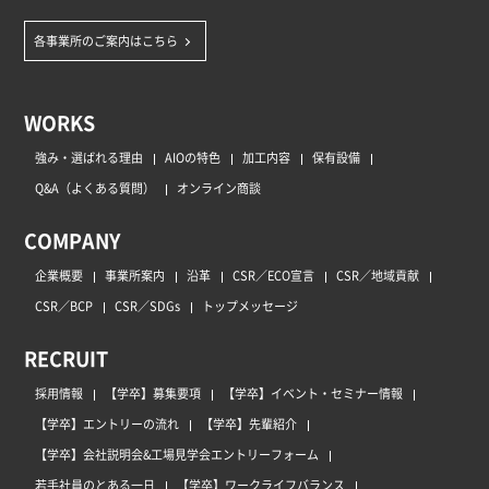
各事業所のご案内はこちら
WORKS
強み・選ばれる理由
AIOの特色
加工内容
保有設備
Q&A（よくある質問）
オンライン商談
COMPANY
企業概要
事業所案内
沿革
CSR／ECO宣言
CSR／地域貢献
CSR／BCP
CSR／SDGs
トップメッセージ
RECRUIT
採用情報
【学卒】募集要項
【学卒】イベント・セミナー情報
【学卒】エントリーの流れ
【学卒】先輩紹介
【学卒】会社説明会&工場見学会エントリーフォーム
若手社員のとある一日
【学卒】ワークライフバランス