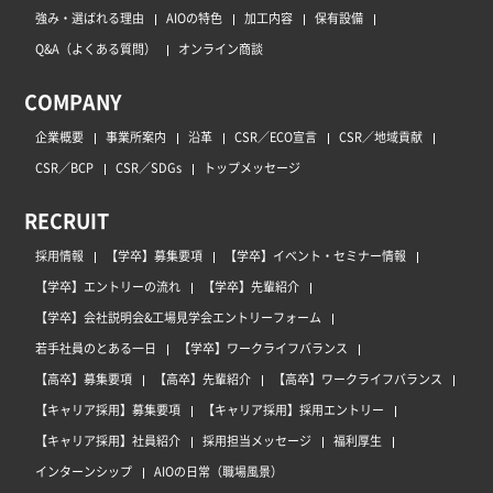
強み・選ばれる理由
AIOの特色
加工内容
保有設備
Q&A（よくある質問）
オンライン商談
COMPANY
企業概要
事業所案内
沿革
CSR／ECO宣言
CSR／地域貢献
CSR／BCP
CSR／SDGs
トップメッセージ
RECRUIT
採用情報
【学卒】募集要項
【学卒】イベント・セミナー情報
【学卒】エントリーの流れ
【学卒】先輩紹介
【学卒】会社説明会&工場見学会エントリーフォーム
若手社員のとある一日
【学卒】ワークライフバランス
【高卒】募集要項
【高卒】先輩紹介
【高卒】ワークライフバランス
【キャリア採用】募集要項
【キャリア採用】採用エントリー
【キャリア採用】社員紹介
採用担当メッセージ
福利厚生
インターンシップ
AIOの日常（職場風景）