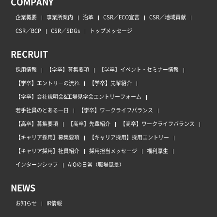
COMPANY
企業概要
事業所案内
沿革
CSR／ECO宣言
CSR／地域貢献
CSR／BCP
CSR／SDGs
トップメッセージ
RECRUIT
採用情報
【学卒】募集要項
【学卒】イベント・セミナー情報
【学卒】エントリーの流れ
【学卒】先輩紹介
【学卒】会社説明会&工場見学会エントリーフォーム
若手社員のとある一日
【学卒】ワークライフバランス
【高卒】募集要項
【高卒】先輩紹介
【高卒】ワークライフバランス
【キャリア採用】募集要項
【キャリア採用】採用エントリー
【キャリア採用】社員紹介
採用担当メッセージ
福利厚生
インターンシップ
AIOの日常（職場風景）
NEWS
お知らせ
IR情報