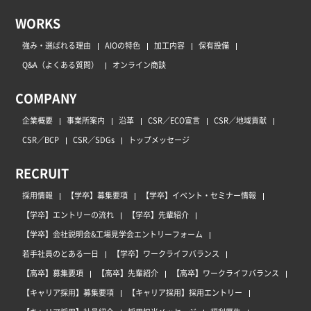
WORKS
強み・選ばれる理由
AIOの特色
加工内容
保有設備
Q&A（よくある質問）
オンライン商談
COMPANY
企業概要
事業所案内
沿革
CSR／ECO宣言
CSR／地域貢献
CSR／BCP
CSR／SDGs
トップメッセージ
RECRUIT
採用情報
【学卒】募集要項
【学卒】イベント・セミナー情報
【学卒】エントリーの流れ
【学卒】先輩紹介
【学卒】会社説明会&工場見学会エントリーフォーム
若手社員のとある一日
【学卒】ワークライフバランス
【高卒】募集要項
【高卒】先輩紹介
【高卒】ワークライフバランス
【キャリア採用】募集要項
【キャリア採用】採用エントリー