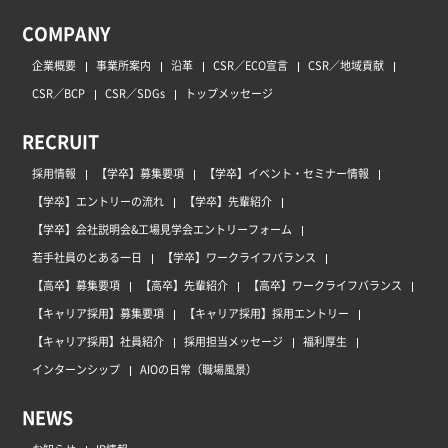
COMPANY
企業概要
事業所案内
沿革
CSR／ECO宣言
CSR／地域貢献
CSR／BCP
CSR／SDGs
トップメッセージ
RECRUIT
採用情報
【学卒】募集要項
【学卒】イベント・セミナー情報
【学卒】エントリーの流れ
【学卒】先輩紹介
【学卒】会社説明会&工場見学会エントリーフォーム
若手社員のとある一日
【学卒】ワークライフバランス
【高卒】募集要項
【高卒】先輩紹介
【高卒】ワークライフバランス
【キャリア採用】募集要項
【キャリア採用】採用エントリー
【キャリア採用】社員紹介
採用担当メッセージ
福利厚生
インターンシップ
AIOの日常（職場風景）
NEWS