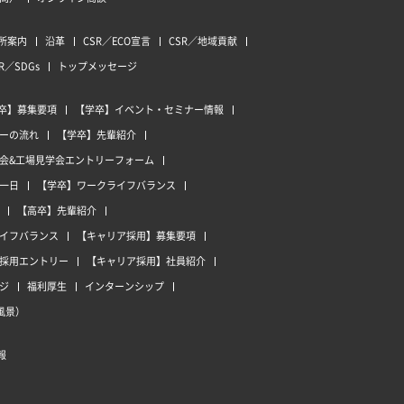
所案内
沿革
CSR／ECO宣言
CSR／地域貢献
R／SDGs
トップメッセージ
卒】募集要項
【学卒】イベント・セミナー情報
ーの流れ
【学卒】先輩紹介
会&工場見学会エントリーフォーム
一日
【学卒】ワークライフバランス
【高卒】先輩紹介
イフバランス
【キャリア採用】募集要項
採用エントリー
【キャリア採用】社員紹介
ジ
福利厚生
インターンシップ
風景）
報