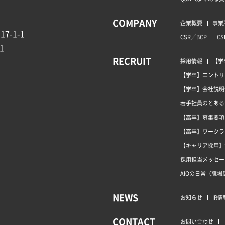
COMPANY
企業概要
事業
7-1-1
CSR／BCP
CS
1
RECRUIT
採用情報
【学
【学卒】エントリ
【学卒】会社説明
若手社員のとある
【高卒】募集要項
【高卒】ワークラ
【キャリア採用】
採用担当メッセー
AIOの日常（職場
NEWS
お知らせ
IR情
CONTACT
お問い合わせ