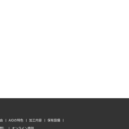
由
AIOの特色
加工内容
保有設備
質問）
オンライン商談