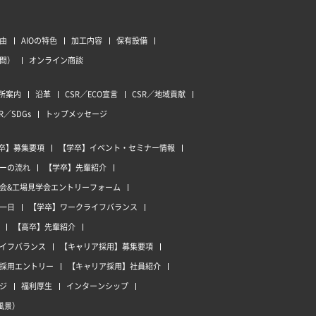
由
AIOの特色
加工内容
保有設備
質問）
オンライン商談
所案内
沿革
CSR／ECO宣言
CSR／地域貢献
R／SDGs
トップメッセージ
卒】募集要項
【学卒】イベント・セミナー情報
ーの流れ
【学卒】先輩紹介
会&工場見学会エントリーフォーム
一日
【学卒】ワークライフバランス
【高卒】先輩紹介
イフバランス
【キャリア採用】募集要項
採用エントリー
【キャリア採用】社員紹介
ジ
福利厚生
インターンシップ
風景）