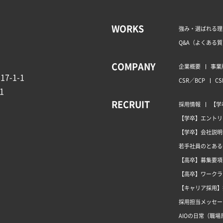
WORKS
強み・選ばれる理
Q&A（よくある
COMPANY
企業概要
事業
7-1-1
CSR／BCP
CS
1
RECRUIT
採用情報
【学
【学卒】エントリ
【学卒】会社説明
若手社員のとある
【高卒】募集要項
【高卒】ワークラ
【キャリア採用】
採用担当メッセー
AIOの日常（職場