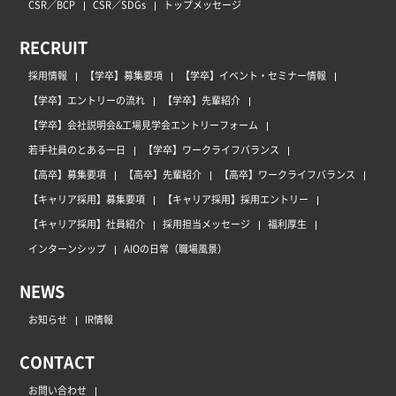
CSR／BCP
CSR／SDGs
トップメッセージ
RECRUIT
採用情報
【学卒】募集要項
【学卒】イベント・セミナー情報
【学卒】エントリーの流れ
【学卒】先輩紹介
【学卒】会社説明会&工場見学会エントリーフォーム
若手社員のとある一日
【学卒】ワークライフバランス
【高卒】募集要項
【高卒】先輩紹介
【高卒】ワークライフバランス
【キャリア採用】募集要項
【キャリア採用】採用エントリー
【キャリア採用】社員紹介
採用担当メッセージ
福利厚生
インターンシップ
AIOの日常（職場風景）
NEWS
お知らせ
IR情報
CONTACT
お問い合わせ