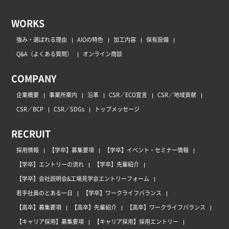
WORKS
強み・選ばれる理由
AIOの特色
加工内容
保有設備
Q&A（よくある質問）
オンライン商談
COMPANY
企業概要
事業所案内
沿革
CSR／ECO宣言
CSR／地域貢献
CSR／BCP
CSR／SDGs
トップメッセージ
RECRUIT
採用情報
【学卒】募集要項
【学卒】イベント・セミナー情報
【学卒】エントリーの流れ
【学卒】先輩紹介
【学卒】会社説明会&工場見学会エントリーフォーム
若手社員のとある一日
【学卒】ワークライフバランス
【高卒】募集要項
【高卒】先輩紹介
【高卒】ワークライフバランス
【キャリア採用】募集要項
【キャリア採用】採用エントリー