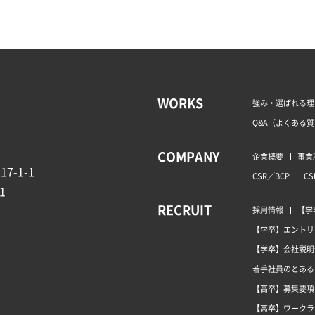
WORKS
強み・選ばれる理
Q&A（よくある
COMPANY
企業概要
事業
7-1-1
CSR／BCP
CS
1
RECRUIT
採用情報
【学
【学卒】エントリ
【学卒】会社説明
若手社員のとある
【高卒】募集要項
【高卒】ワークラ