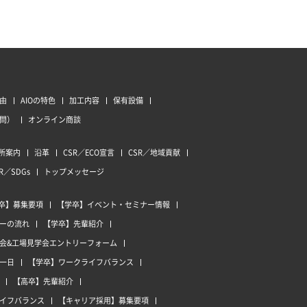
由
AIOの特色
加工内容
保有設備
質問）
オンライン商談
所案内
沿革
CSR／ECO宣言
CSR／地域貢献
R／SDGs
トップメッセージ
卒】募集要項
【学卒】イベント・セミナー情報
ーの流れ
【学卒】先輩紹介
会&工場見学会エントリーフォーム
一日
【学卒】ワークライフバランス
【高卒】先輩紹介
イフバランス
【キャリア採用】募集要項