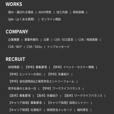
WORKS
強み・選ばれる理由
AIOの特色
加工内容
保有設備
Q&A（よくある質問）
オンライン商談
COMPANY
企業概要
事業所案内
沿革
CSR／ECO宣言
CSR／地域貢献
CSR／BCP
CSR／SDGs
トップメッセージ
RECRUIT
採用情報
【学卒】募集要項
【学卒】イベント・セミナー情報
【学卒】エントリーの流れ
【学卒】先輩紹介
【学卒】会社説明会&工場見学会エントリーフォーム
若手社員のとある一日
【学卒】ワークライフバランス
【高卒】募集要項
【高卒】先輩紹介
【高卒】ワークライフバランス
【キャリア採用】募集要項
【キャリア採用】採用エントリー
【キャリア採用】社員紹介
採用担当メッセージ
福利厚生