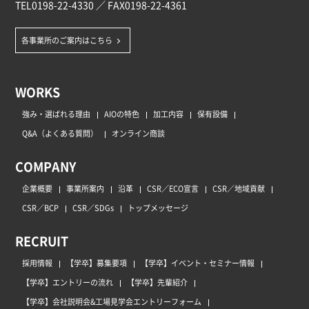
TEL
0198-22-4330
／ FAX0198-22-4361
各事業所のご案内はこちら
WORKS
強み・選ばれる理由
AIOの特色
加工内容
保有設備
Q&A（よくある質問）
オンライン商談
COMPANY
企業概要
事業所案内
沿革
CSR／ECO宣言
CSR／地域貢献
CSR／BCP
CSR／SDGs
トップメッセージ
RECRUIT
採用情報
【学卒】募集要項
【学卒】イベント・セミナー情報
【学卒】エントリーの流れ
【学卒】先輩紹介
【学卒】会社説明会&工場見学会エントリーフォーム