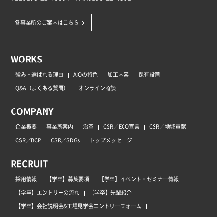
各事業所のご案内はこちら
WORKS
強み・選ばれる理由
AIOの特色
加工内容
保有設備
Q&A（よくある質問）
オンライン商談
COMPANY
企業概要
事業所案内
沿革
CSR／ECO宣言
CSR／地域貢献
CSR／BCP
CSR／SDGs
トップメッセージ
RECRUIT
採用情報
【学卒】募集要項
【学卒】イベント・セミナー情報
【学卒】エントリーの流れ
【学卒】先輩紹介
【学卒】会社説明会&工場見学会エントリーフォーム