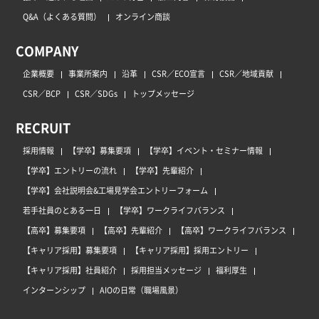
Q&A（よくある質問）
オンライン商談
COMPANY
企業概要
事業所案内
沿革
CSR／ECO宣言
CSR／地域貢献
CSR／BCP
CSR／SDGs
トップメッセージ
RECRUIT
採用情報
【学卒】募集要項
【学卒】イベント・セミナー情報
【学卒】エントリーの流れ
【学卒】先輩紹介
【学卒】会社説明会&工場見学会エントリーフォーム
若手社員のとある一日
【学卒】ワークライフバランス
【高卒】募集要項
【高卒】先輩紹介
【高卒】ワークライフバランス
【キャリア採用】募集要項
【キャリア採用】採用エントリー
【キャリア採用】社員紹介
採用担当メッセージ
福利厚生
インターンシップ
AIOの日常（職場風景）