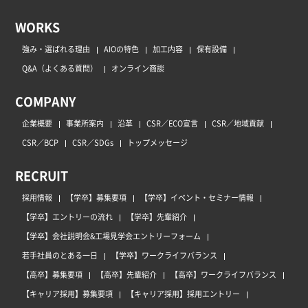
WORKS
強み・選ばれる理由
AIOの特色
加工内容
保有設備
Q&A（よくある質問）
オンライン商談
COMPANY
企業概要
事業所案内
沿革
CSR／ECO宣言
CSR／地域貢献
CSR／BCP
CSR／SDGs
トップメッセージ
RECRUIT
採用情報
【学卒】募集要項
【学卒】イベント・セミナー情報
【学卒】エントリーの流れ
【学卒】先輩紹介
【学卒】会社説明会&工場見学会エントリーフォーム
若手社員のとある一日
【学卒】ワークライフバランス
【高卒】募集要項
【高卒】先輩紹介
【高卒】ワークライフバランス
【キャリア採用】募集要項
【キャリア採用】採用エントリー