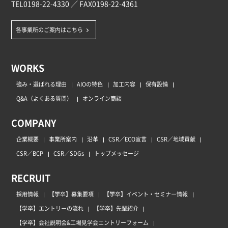
TEL
0198-22-4330
／ FAX0198-22-4361
各事業所のご案内はこちら
WORKS
強み・選ばれる理由
AIOの特色
加工内容
保有設備
Q&A（よくある質問）
オンライン商談
COMPANY
企業概要
事業所案内
沿革
CSR／ECO宣言
CSR／地域貢献
CSR／BCP
CSR／SDGs
トップメッセージ
RECRUIT
採用情報
【学卒】募集要項
【学卒】イベント・セミナー情報
【学卒】エントリーの流れ
【学卒】先輩紹介
【学卒】会社説明会&工場見学会エントリーフォーム