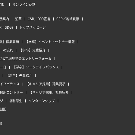
質問）
オンライン商談
所案内
沿革
CSR／ECO宣言
CSR／地域貢献
R／SDGs
トップメッセージ
卒】募集要項
【学卒】イベント・セミナー情報
ーの流れ
【学卒】先輩紹介
会&工場見学会エントリーフォーム
一日
【学卒】ワークライフバランス
【高卒】先輩紹介
イフバランス
【キャリア採用】募集要項
採用エントリー
【キャリア採用】社員紹介
ジ
福利厚生
インターンシップ
風景）
報