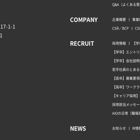
Q&A（よくある
COMPANY
企業概要
事業
7-1-1
CSR／BCP
CS
1
RECRUIT
採用情報
【学
【学卒】エントリ
【学卒】会社説明
若手社員のとある
【高卒】募集要項
【高卒】ワークラ
【キャリア採用】
採用担当メッセー
AIOの日常（職場
NEWS
お知らせ
IR情