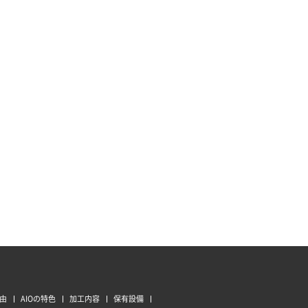
由
AIOの特色
加工内容
保有設備