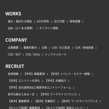
WORKS
強み・選ばれる理由
AIOの特色
加工内容
保有設備
Q&A（よくある質問）
オンライン商談
COMPANY
企業概要
事業所案内
沿革
CSR／ECO宣言
CSR／地域貢献
CSR／BCP
CSR／SDGs
トップメッセージ
RECRUIT
採用情報
【学卒】募集要項
【学卒】イベント・セミナー情報
【学卒】エントリーの流れ
【学卒】先輩紹介
【学卒】会社説明会&工場見学会エントリーフォーム
若手社員のとある一日
【学卒】ワークライフバランス
【高卒】募集要項
【高卒】先輩紹介
【高卒】ワークライフバランス
【キャリア採用】募集要項
【キャリア採用】採用エントリー