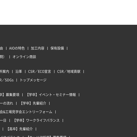
由
AIOの特色
加工内容
保有設備
質問）
オンライン商談
所案内
沿革
CSR／ECO宣言
CSR／地域貢献
R／SDGs
トップメッセージ
卒】募集要項
【学卒】イベント・セミナー情報
ーの流れ
【学卒】先輩紹介
会&工場見学会エントリーフォーム
一日
【学卒】ワークライフバランス
【高卒】先輩紹介