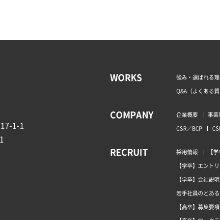
WORKS
強み・選ばれる理
Q&A（よくある
COMPANY
企業概要
事業
7-1-1
CSR／BCP
CS
1
RECRUIT
採用情報
【学
【学卒】エントリ
【学卒】会社説明
若手社員のとある
【高卒】募集要項