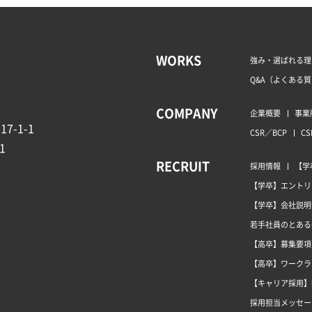
WORKS
強み・選ばれる理
Q&A（よくある
COMPANY
企業概要
事業
7-1-1
CSR／BCP
CS
1
RECRUIT
採用情報
【学
【学卒】エントリ
【学卒】会社説明
若手社員のとある
【高卒】募集要項
【高卒】ワークラ
【キャリア採用】
採用担当メッセー