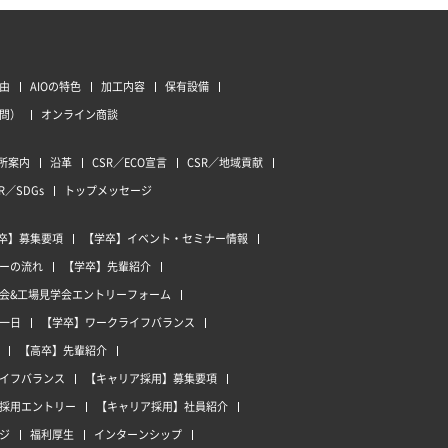
由
AIOの特色
加工内容
保有設備
質問）
オンライン商談
所案内
沿革
CSR／ECO宣言
CSR／地域貢献
R／SDGs
トップメッセージ
卒】募集要項
【学卒】イベント・セミナー情報
ーの流れ
【学卒】先輩紹介
会&工場見学会エントリーフォーム
一日
【学卒】ワークライフバランス
【高卒】先輩紹介
イフバランス
【キャリア採用】募集要項
採用エントリー
【キャリア採用】社員紹介
ジ
福利厚生
インターンシップ