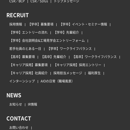
CSR／BCP
CSR／SDGs
トップメッセージ
RECRUIT
採用情報
【学卒】募集要項
【学卒】イベント・セミナー情報
【学卒】エントリーの流れ
【学卒】先輩紹介
【学卒】会社説明会&工場見学会エントリーフォーム
若手社員のとある一日
【学卒】ワークライフバランス
【高卒】募集要項
【高卒】先輩紹介
【高卒】ワークライフバランス
【キャリア採用】募集要項
【キャリア採用】採用エントリー
【キャリア採用】社員紹介
採用担当メッセージ
福利厚生
インターンシップ
AIOの日常（職場風景）
NEWS
お知らせ
IR情報
CONTACT
お問い合わせ