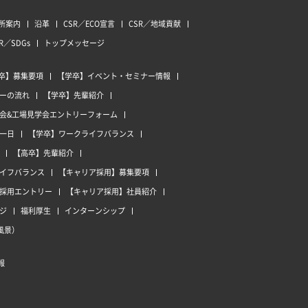
所案内
沿革
CSR／ECO宣言
CSR／地域貢献
R／SDGs
トップメッセージ
卒】募集要項
【学卒】イベント・セミナー情報
ーの流れ
【学卒】先輩紹介
会&工場見学会エントリーフォーム
一日
【学卒】ワークライフバランス
【高卒】先輩紹介
イフバランス
【キャリア採用】募集要項
採用エントリー
【キャリア採用】社員紹介
ジ
福利厚生
インターンシップ
風景）
報