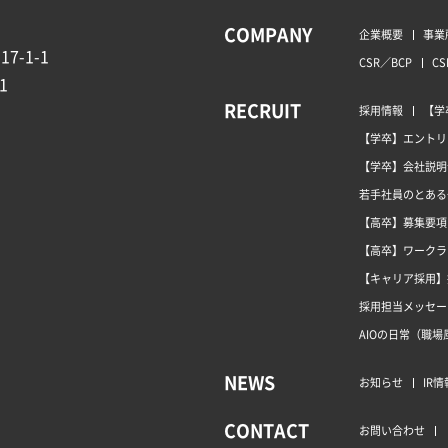
COMPANY
企業概要
事業
7-1-1
CSR／BCP
CS
1
RECRUIT
採用情報
【学
【学卒】エントリ
【学卒】会社説明
若手社員のとある
【高卒】募集要項
【高卒】ワークラ
【キャリア採用】
採用担当メッセー
AIOの日常（職場
NEWS
お知らせ
IR情
CONTACT
お問い合わせ