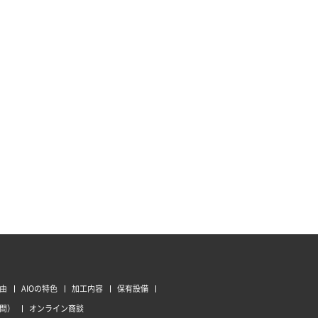
由
AIOの特色
加工内容
保有設備
質問）
オンライン商談