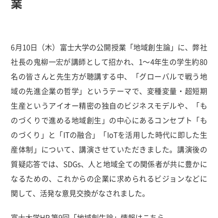
業
6月10日（木）富士大学の公開授業「地域創生論」に、弊社
社長の鬼柳一宏が講師として招かれ、1～4年生の学生約80
名の皆さんと先生方が聴講する中、「グローバルで戦う地
域の先進企業の哲学」というテーマで、変種変量・超短期
生産というアイオー精密の独自のビジネスモデルや、「も
のづくりで進める地域創生」の中心にあるコンセプト「も
のづくり」と「ITの融合」「IoTを活用した時代に即した生
産体制」について、講演させていただきました。講演後の
質疑応答では、SDGs、人と地域全ての関係者が共に豊かに
なるための、これからの企業に求められるビジョンなどに
関して、活発な意見交換がなされました。
富士大学HP 第9回「地域創生論」情報は
こちら