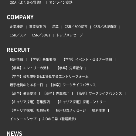
Q&A（よくある質問）
オンライン商談
COMPANY
企業概要
事業所案内
沿革
CSR／ECO宣言
CSR／地域貢献
CSR／BCP
CSR／SDGs
トップメッセージ
RECRUIT
採用情報
【学卒】募集要項
【学卒】イベント・セミナー情報
【学卒】エントリーの流れ
【学卒】先輩紹介
【学卒】会社説明会&工場見学会エントリーフォーム
若手社員のとある一日
【学卒】ワークライフバランス
【高卒】募集要項
【高卒】先輩紹介
【高卒】ワークライフバランス
【キャリア採用】募集要項
【キャリア採用】採用エントリー
【キャリア採用】社員紹介
採用担当メッセージ
福利厚生
インターンシップ
AIOの日常（職場風景）
NEWS