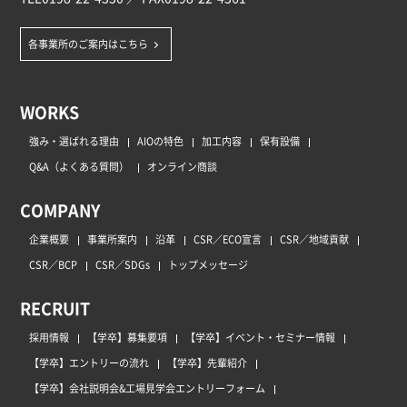
各事業所のご案内はこちら
WORKS
強み・選ばれる理由
AIOの特色
加工内容
保有設備
Q&A（よくある質問）
オンライン商談
COMPANY
企業概要
事業所案内
沿革
CSR／ECO宣言
CSR／地域貢献
CSR／BCP
CSR／SDGs
トップメッセージ
RECRUIT
採用情報
【学卒】募集要項
【学卒】イベント・セミナー情報
【学卒】エントリーの流れ
【学卒】先輩紹介
【学卒】会社説明会&工場見学会エントリーフォーム