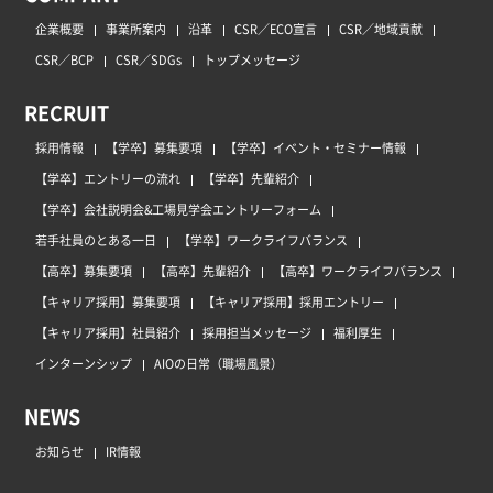
企業概要
事業所案内
沿革
CSR／ECO宣言
CSR／地域貢献
CSR／BCP
CSR／SDGs
トップメッセージ
RECRUIT
採用情報
【学卒】募集要項
【学卒】イベント・セミナー情報
【学卒】エントリーの流れ
【学卒】先輩紹介
【学卒】会社説明会&工場見学会エントリーフォーム
若手社員のとある一日
【学卒】ワークライフバランス
【高卒】募集要項
【高卒】先輩紹介
【高卒】ワークライフバランス
【キャリア採用】募集要項
【キャリア採用】採用エントリー
【キャリア採用】社員紹介
採用担当メッセージ
福利厚生
インターンシップ
AIOの日常（職場風景）
NEWS
お知らせ
IR情報