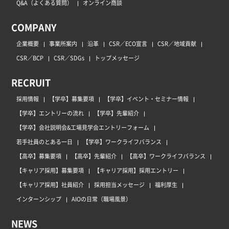
Q&A（よくある質問）
オンライン商談
COMPANY
企業概要
事業所案内
沿革
CSR／ECO宣言
CSR／地域貢献
CSR／BCP
CSR／SDGs
トップメッセージ
RECRUIT
採用情報
【学卒】募集要項
【学卒】イベント・セミナー情報
【学卒】エントリーの流れ
【学卒】先輩紹介
【学卒】会社説明会&工場見学会エントリーフォーム
若手社員のとある一日
【学卒】ワークライフバランス
【高卒】募集要項
【高卒】先輩紹介
【高卒】ワークライフバランス
【キャリア採用】募集要項
【キャリア採用】採用エントリー
【キャリア採用】社員紹介
採用担当メッセージ
福利厚生
インターンシップ
AIOの日常（職場風景）
NEWS