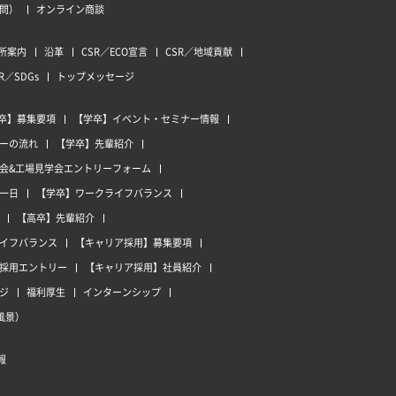
質問）
オンライン商談
所案内
沿革
CSR／ECO宣言
CSR／地域貢献
R／SDGs
トップメッセージ
卒】募集要項
【学卒】イベント・セミナー情報
ーの流れ
【学卒】先輩紹介
会&工場見学会エントリーフォーム
一日
【学卒】ワークライフバランス
【高卒】先輩紹介
イフバランス
【キャリア採用】募集要項
採用エントリー
【キャリア採用】社員紹介
ジ
福利厚生
インターンシップ
風景）
報