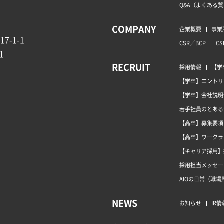
Q&A（よくある
COMPANY
企業概要
事業
7-1-1
CSR／BCP
CS
1
RECRUIT
採用情報
【学
【学卒】エントリ
【学卒】会社説明
若手社員のとある
【高卒】募集要項
【高卒】ワークラ
【キャリア採用】
採用担当メッセー
AIOの日常（職場
NEWS
お知らせ
IR情