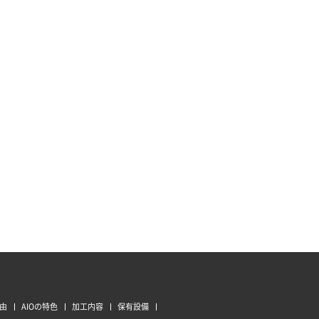
由
AIOの特色
加工内容
保有設備