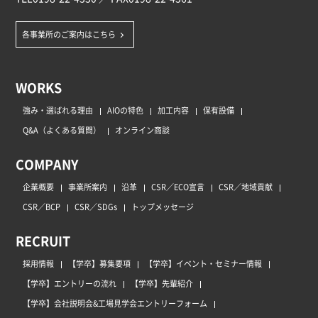
各事業所のご案内はこちら
WORKS
強み・選ばれる理由
AIOの特色
加工内容
保有設備
Q&A（よくある質問）
オンライン商談
COMPANY
企業概要
事業所案内
沿革
CSR／ECO宣言
CSR／地域貢献
CSR／BCP
CSR／SDGs
トップメッセージ
RECRUIT
採用情報
【学卒】募集要項
【学卒】イベント・セミナー情報
【学卒】エントリーの流れ
【学卒】先輩紹介
【学卒】会社説明会&工場見学会エントリーフォーム