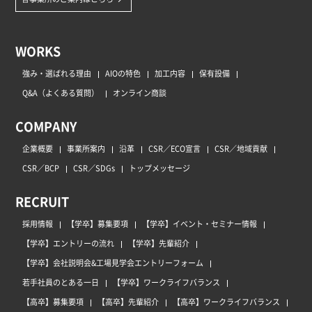
WORKS
強み・選ばれる理由
AIOの特色
加工内容
保有設備
Q&A（よくある質問）
オンライン商談
COMPANY
企業概要
事業所案内
沿革
CSR／ECO宣言
CSR／地域貢献
CSR／BCP
CSR／SDGs
トップメッセージ
RECRUIT
採用情報
【学卒】募集要項
【学卒】イベント・セミナー情報
【学卒】エントリーの流れ
【学卒】先輩紹介
【学卒】会社説明会&工場見学会エントリーフォーム
若手社員のとある一日
【学卒】ワークライフバランス
【高卒】募集要項
【高卒】先輩紹介
【高卒】ワークライフバランス