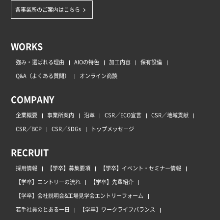
各事業所のご案内はこちら
WORKS
強み・選ばれる理由
AIOの特色
加工内容
保有設備
Q&A（よくある質問）
オンライン商談
COMPANY
企業概要
事業所案内
沿革
CSR／ECO宣言
CSR／地域貢献
CSR／BCP
CSR／SDGs
トップメッセージ
RECRUIT
採用情報
【学卒】募集要項
【学卒】イベント・セミナー情報
【学卒】エントリーの流れ
【学卒】先輩紹介
【学卒】会社説明会&工場見学会エントリーフォーム
若手社員のとある一日
【学卒】ワークライフバランス