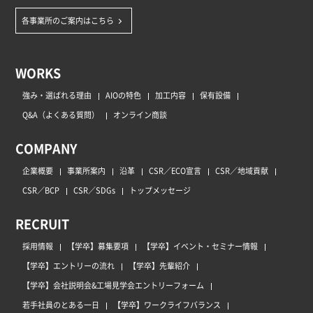
各事業所のご案内はこちら
WORKS
強み・選ばれる理由
AIOの特色
加工内容
保有設備
Q&A（よくある質問）
オンライン商談
COMPANY
企業概要
事業所案内
沿革
CSR／ECO宣言
CSR／地域貢献
CSR／BCP
CSR／SDGs
トップメッセージ
RECRUIT
採用情報
【学卒】募集要項
【学卒】イベント・セミナー情報
【学卒】エントリーの流れ
【学卒】先輩紹介
【学卒】会社説明会&工場見学会エントリーフォーム
若手社員のとある一日
【学卒】ワークライフバランス