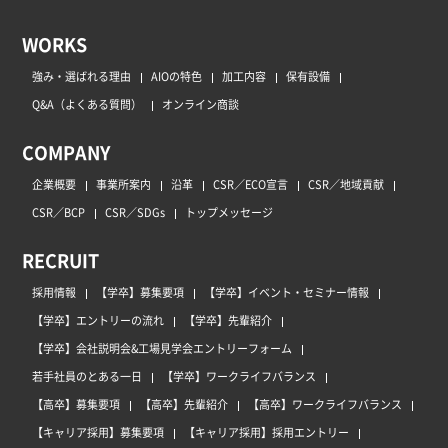
WORKS
強み・選ばれる理由
AIOの特色
加工内容
保有設備
Q&A（よくある質問）
オンライン商談
COMPANY
企業概要
事業所案内
沿革
CSR／ECO宣言
CSR／地域貢献
CSR／BCP
CSR／SDGs
トップメッセージ
RECRUIT
採用情報
【学卒】募集要項
【学卒】イベント・セミナー情報
【学卒】エントリーの流れ
【学卒】先輩紹介
【学卒】会社説明会&工場見学会エントリーフォーム
若手社員のとある一日
【学卒】ワークライフバランス
【高卒】募集要項
【高卒】先輩紹介
【高卒】ワークライフバランス
【キャリア採用】募集要項
【キャリア採用】採用エントリー