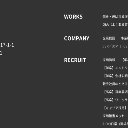
WORKS
強み・選ばれる理
Q&A（よくある
COMPANY
企業概要
事業
7-1-1
CSR／BCP
CS
1
RECRUIT
採用情報
【学
【学卒】エントリ
【学卒】会社説明
若手社員のとある
【高卒】募集要項
【高卒】ワークラ
【キャリア採用】
採用担当メッセー
AIOの日常（職場