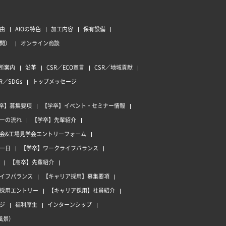
由
AIOの特色
加工内容
保有設備
質問）
オンライン商談
所案内
沿革
CSR／ECO宣言
CSR／地域貢献
R／SDGs
トップメッセージ
卒】募集要項
【学卒】イベント・セミナー情報
ーの流れ
【学卒】先輩紹介
会&工場見学会エントリーフォーム
一日
【学卒】ワークライフバランス
【高卒】先輩紹介
イフバランス
【キャリア採用】募集要項
採用エントリー
【キャリア採用】社員紹介
ジ
福利厚生
インターンシップ
風景）