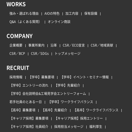
WORKS
強み・選ばれる理由
AIOの特色
加工内容
保有設備
Q&A（よくある質問）
オンライン商談
COMPANY
企業概要
事業所案内
沿革
CSR／ECO宣言
CSR／地域貢献
CSR／BCP
CSR／SDGs
トップメッセージ
RECRUIT
採用情報
【学卒】募集要項
【学卒】イベント・セミナー情報
【学卒】エントリーの流れ
【学卒】先輩紹介
【学卒】会社説明会&工場見学会エントリーフォーム
若手社員のとある一日
【学卒】ワークライフバランス
【高卒】募集要項
【高卒】先輩紹介
【高卒】ワークライフバランス
【キャリア採用】募集要項
【キャリア採用】採用エントリー
【キャリア採用】社員紹介
採用担当メッセージ
福利厚生