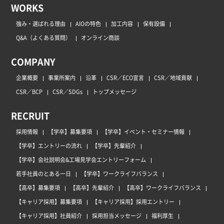
WORKS
強み・選ばれる理由
AIOの特色
加工内容
保有設備
Q&A（よくある質問）
オンライン商談
COMPANY
企業概要
事業所案内
沿革
CSR／ECO宣言
CSR／地域貢献
CSR／BCP
CSR／SDGs
トップメッセージ
RECRUIT
採用情報
【学卒】募集要項
【学卒】イベント・セミナー情報
【学卒】エントリーの流れ
【学卒】先輩紹介
【学卒】会社説明会&工場見学会エントリーフォーム
若手社員のとある一日
【学卒】ワークライフバランス
【高卒】募集要項
【高卒】先輩紹介
【高卒】ワークライフバランス
【キャリア採用】募集要項
【キャリア採用】採用エントリー
【キャリア採用】社員紹介
採用担当メッセージ
福利厚生