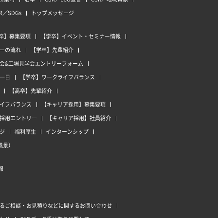
R／SDGs
トップメッセージ
卒】募集要項
【学卒】イベント・セミナー情報
ーの流れ
【学卒】先輩紹介
会&工場見学会エントリーフォーム
一日
【学卒】ワークライフバランス
【高卒】先輩紹介
イフバランス
【キャリア採用】募集要項
採用エントリー
【キャリア採用】社員紹介
ジ
福利厚生
インターンシップ
風景）
報
るご相談・お見積りなどに関するお問い合わせ