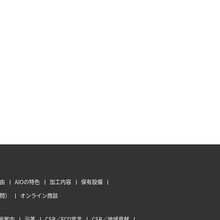
由
AIOの特色
加工内容
保有設備
質問）
オンライン商談
所案内
沿革
CSR／ECO宣言
CSR／地域貢献