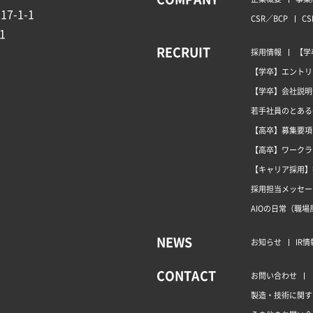
7-1-1
CSR／BCP
CS
1
RECRUIT
採用情報
【学
【学卒】エントリ
【学卒】会社説明
若手社員のとある
【高卒】募集要項
【高卒】ワークラ
【キャリア採用】
採用担当メッセー
AIOの日常（職場
NEWS
お知らせ
IR情
CONTACT
お問い合わせ
製造・技術に関す