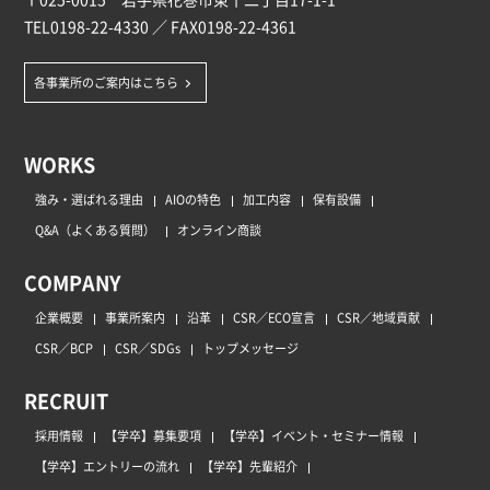
TEL
0198-22-4330
／ FAX0198-22-4361
各事業所のご案内はこちら
WORKS
強み・選ばれる理由
AIOの特色
加工内容
保有設備
Q&A（よくある質問）
オンライン商談
COMPANY
企業概要
事業所案内
沿革
CSR／ECO宣言
CSR／地域貢献
CSR／BCP
CSR／SDGs
トップメッセージ
RECRUIT
採用情報
【学卒】募集要項
【学卒】イベント・セミナー情報
【学卒】エントリーの流れ
【学卒】先輩紹介